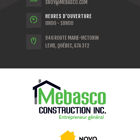
SROY@MEBASCO.COM
HEURES D'OUVERTURE
8H00 - 18H00
946 ROUTE MARIE-VICTORIN
LEVIS, QUÉBEC, G7A 3T2