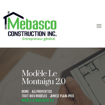
MODÈLES
PROJETS RÉSIDENTIELS
RÉALISATIONS
ENTREPÔTS MEBASCO
L’ENTREPRISE
CONTACT
Modèle Le
Montaigu 2.0
HOME
ALL PROPERTIES
TOUT NOS MODÈLES
JUMELÉ PLAIN-PIED
MODÈLE LE MONTAIGU 2.0