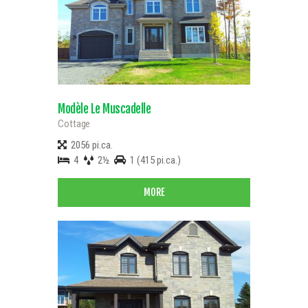
Modèle Le Muscadelle
Cottage
2056 pi.ca.
4
2½
1 (415 pi.ca.)
MORE